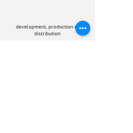
development, production et
distribution
TEM AG
Triststrasse 8
CH-7000 Coire
T
+41 81 254 25 25
F +41 81 254 25 39
info@mytem-smarthome.com
S'inscrire à la Newsletter
S'inscrire