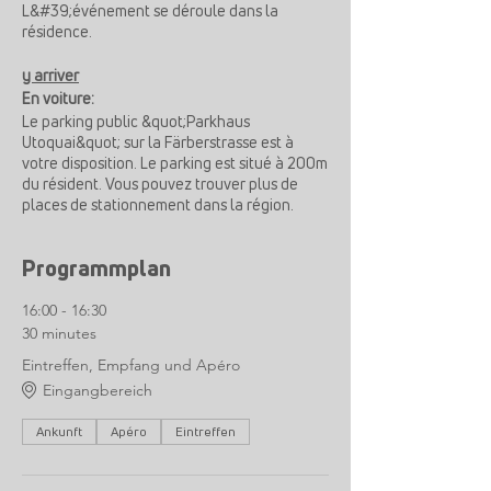
L&#39;événement se déroule dans la
résidence.
y arriver
En voiture:
Le parking public &quot;Parkhaus
Utoquai&quot; sur la Färberstrasse est à
votre disposition. Le parking est situé à 200m
du résident. Vous pouvez trouver plus de
places de stationnement dans la région.
Par le train:
Programmplan
Vous pouvez rejoindre le résident avec le
tram n° 2 ou 4, arrêt Zurich, Kreuzstrasse ou
16:00 - 16:30
à pied depuis la gare de Stadelhofen en 10
minutes à pied.
30 minutes
Eintreffen, Empfang und Apéro
Eingangbereich
Ankunft
Apéro
Eintreffen