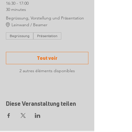
16:30 - 17:00
30 minutes
Begrüssung, Vorstellung und Präsentation
Leinwand / Beamer
Begrüssung
Präsentation
Tout voir
2 autres éléments disponibles
Diese Veranstaltung teilen