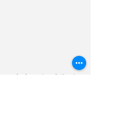
DALI nécessite un bloc d’alimentation à
découpage DALI externe(MTPOD-100 art. n°
805687).
development, production et
distribution
TEM AG
Triststrasse 8
CH-7000 Coire
T
+41 81 254 25 25
F +41 81 254 25 39
info@mytem-smarthome.com