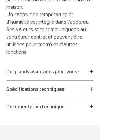
maison.
Un capteur de température et
d’humidité est intégré dans l’appareil.
Ses valeurs sont communiquées au
contrôleur central et peuvent être
utilisées pour contrôler d’autres
fonctions.
De grands avantages pour vous :
Convient également pour les charges
Spécifications techniques:
lourdes, par exemple les radiateurs
Avec mesure intégrée de l’énergie, de la
Tension de fonctionnement: 230 VAC ±
température et de l’humidité de la pièce
Documentation technique
10%
Contrôle via l’application myTEM ou via
Avec la norme radio Z-Wave
un programme horaire
Manuel d'utilisation (PDF)
Avec mesure de l’humidité et de la
Aide à économiser l’énergie et garantit la
Déclaration de conformité CE (PDF)
température
sécurité
Charge commutable: 3’600 W (MTSOC
Avec la norme radio Z-Wave