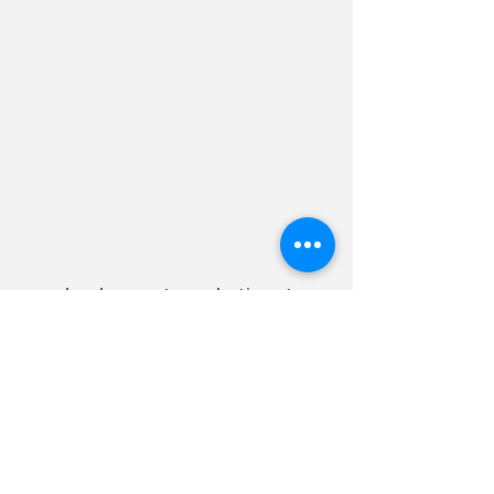
development, production et
distribution
TEM AG
Triststrasse 8
CH-7000 Coire
T
+41 81 254 25 25
F +41 81 254 25 39
info@mytem-smarthome.com