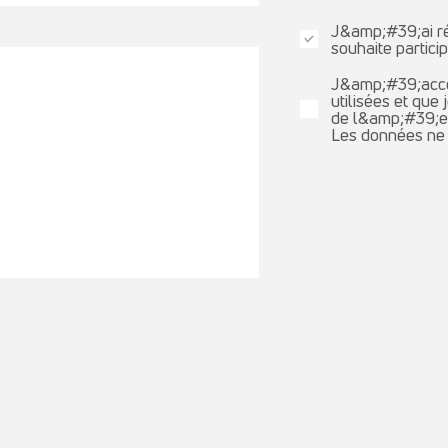
J&amp;#39;ai r
souhaite partici
J&amp;#39;acce
utilisées et que
de l&amp;#39;en
Les données ne 