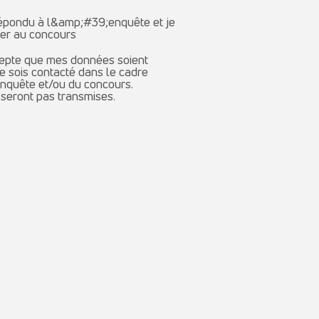
épondu à l&amp;#39;enquête et je
per au concours
pte que mes données soient
 je sois contacté dans le cadre
quête et/ou du concours.
seront pas transmises.