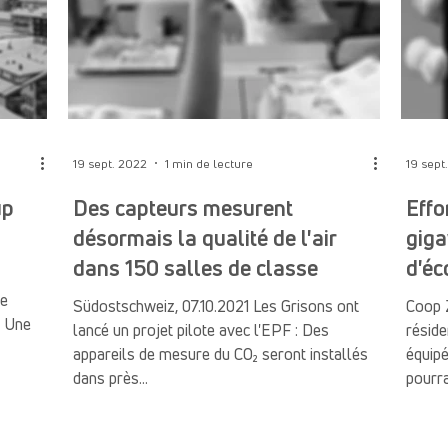
19 sept. 2022
1 min de lecture
19 sept
up
Des capteurs mesurent
Effo
désormais la qualité de l'air
giga
dans 150 salles de classe
d'éc
ge
Südostschweiz, 07.10.2021 Les Grisons ont
Coop Z
. Une
lancé un projet pilote avec l'EPF : Des
réside
appareils de mesure du CO₂ seront installés
équip
dans près...
pourrai