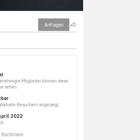
Anfragen
at
enehmigte Mitglieder können diese
pe sehen.
tbar
 Website-Besuchern angezeigt.
April 2022
lt
s Bachmann