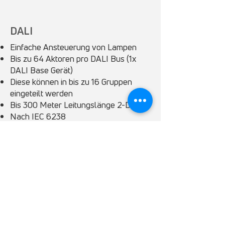
DALI
Einfache Ansteuerung von Lampen
Bis zu 64 Aktoren pro DALI Bus (1x
DALI Base Gerät)
Diese können in bis zu 16 Gruppen
eingeteilt werden
Bis 300 Meter Leitungslänge 2-Draht
Nach IEC 6238
Modbus
Modbus TCP (Server + Client) im myTEM
Server integriert
Modbus RTU (RS485, Server + Client) mit
dem myTEM Modbus Modul
Modbus Bibliothek im myTEM ProgTool
Cloud