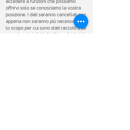
accedere a funzioni che possiamo
offrirvi solo se conosciamo la vostra
posizione. I dati saranno cancellati non
appena non saranno più necessari per
lo scopo per cui sono stati raccolti o se
revocherete i diritti di utilizzo dei dati. I
vostri dati di localizzazione non
saranno memorizzati oltre a questo.
7.3 Possibilità di rimozione
Potete disattivare questa funzione in
qualsiasi momento nelle impostazioni
dell’app o del vostro sistema operativo
disattivando la funzione o
disattivandola nel blocco funzioni del
vostro server.
8. Valutazione