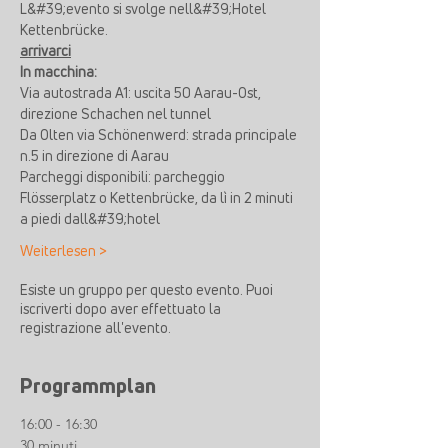
L&#39;evento si svolge nell&#39;Hotel 
Kettenbrücke.
arrivarci
In macchina:
Via autostrada A1: uscita 50 Aarau-Ost, 
direzione Schachen nel tunnel
Da Olten via Schönenwerd: strada principale 
n.5 in direzione di Aarau
Parcheggi disponibili: parcheggio 
Flösserplatz o Kettenbrücke, da lì in 2 minuti 
a piedi dall&#39;hotel
Weiterlesen >
Esiste un gruppo per questo evento. Puoi
iscriverti dopo aver effettuato la
registrazione all'evento.
Programmplan
16:00 - 16:30
30 minuti