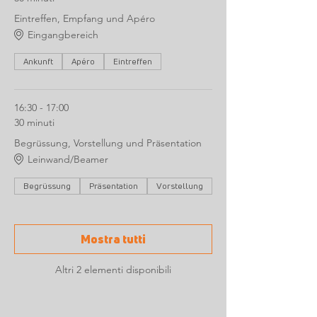
Eintreffen, Empfang und Apéro
Eingangbereich
Ankunft
Apéro
Eintreffen
16:30 - 17:00
30 minuti
Begrüssung, Vorstellung und Präsentation
Leinwand/Beamer
Begrüssung
Präsentation
Vorstellung
Mostra tutti
Altri 2 elementi disponibili