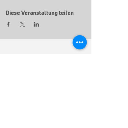
Diese Veranstaltung teilen
Sviluppo, produzione e vendita
TEM AG
Triststrasse 8
CH-7000 Coira
T
+41 81 254 25 25
F +41 81 254 25 39
info@mytem-smarthome.com
Iscriviti alla Newsletter