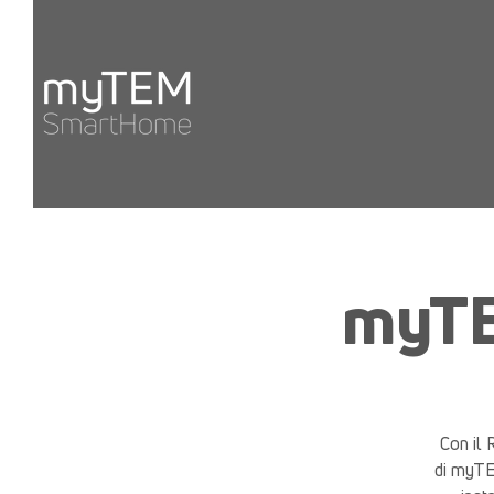
myTE
Con il 
di myTEM