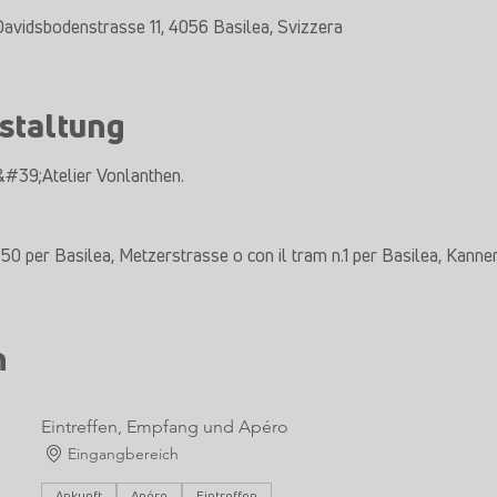
 Davidsbodenstrasse 11, 4056 Basilea, Svizzera
staltung
&#39;Atelier Vonlanthen.
50 per Basilea, Metzerstrasse o con il tram n.1 per Basilea, Kanne
n
Eintreffen, Empfang und Apéro
Eingangbereich
Ankunft
Apéro
Eintreffen