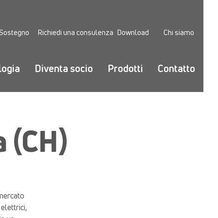
Sostegno
Richiedi una consulenza
Download
Chi siamo
logia
Diventa socio
Prodotti
Contatto
 (CH)
 mercato
lettrici,