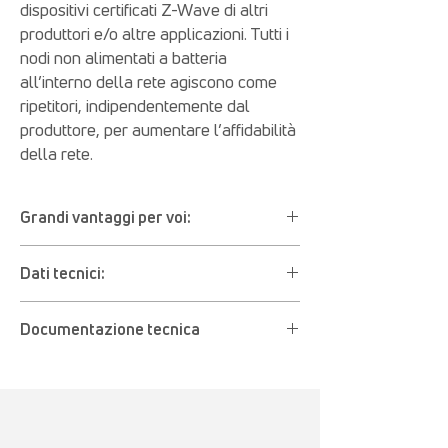
dispositivi certificati Z-Wave di altri
produttori e/o altre applicazioni. Tutti i
nodi non alimentati a batteria
all’interno della rete agiscono come
ripetitori, indipendentemente dal
produttore, per aumentare l’affidabilità
della rete.
Grandi vantaggi per voi:
Rileva finestre o porte aperte e le
Dati tecnici:
segnala immediatamente al server
myTEM Radio
Batteria: CR2
Aumenta la sicurezza nella tua casa
Documentazione tecnica
Corrente di standby: 2uA
Notifica diretta tramite myTEMApp,
Durata della batteria: circa 1 anno
anche quando non sei in casa
Manuale d'uso (PDF)
Con lo standard radio Z-Wave
Si monta discretamente sui telai di porte
Dichiarazione di conformità CE (PDF)
Dimensioni del sensore principale (L × H ×
e finestre
P) 20 × 71 × 22 mm
Con lo standard radio Z-Wave
Dimensioni del sensore di contatto (L × A