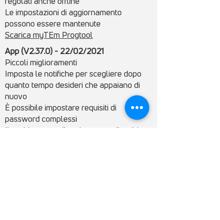
regolati anche offline
Le impostazioni di aggiornamento
possono essere mantenute
Scarica myTEm Progtool
App (V2.37.0) - 22/02/2021
Piccoli miglioramenti
Imposta le notifiche per scegliere dopo
quanto tempo desideri che appaiano di
nuovo
È possibile impostare requisiti di
password complessi
Il problema con il caricamento di molti
blocchi funzione tramite il cloud è stato
risolto
>> Per scaricare l'App myTEM
Server - 22/02/2021
Supporto per le funzioni di myTEM
ProgTool + App
ProgTool (V2.33.1) - 15/12/2020