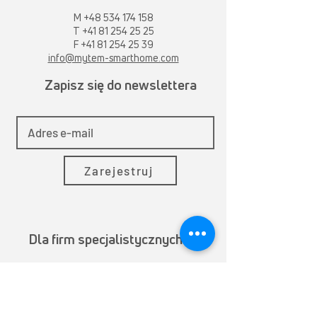
M
+48 534 174 158
T
+41 81 254 25 25
F +41 81 254 25 39
info@mytem-smarthome.com
Zapisz się do newslettera
Zarejestruj
Dla firm specjalistycznych
Współpraca z nami daje Ci wyjątkowe
korzyści. Skorzystaj z naszego
wieloletniego doświadczenia. Skontaktuj
się z nami!