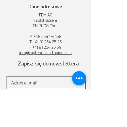
Dane adresowe
TEM AG
Triststrasse 8
CH-7008 Chur
M
+48 534 174 158
T
+41 81 254 25 25
F +41 81 254 25 39
info@mytem-smarthome.com
Zapisz się do newslettera
Zarejestruj
Dla firm specjalistycznych