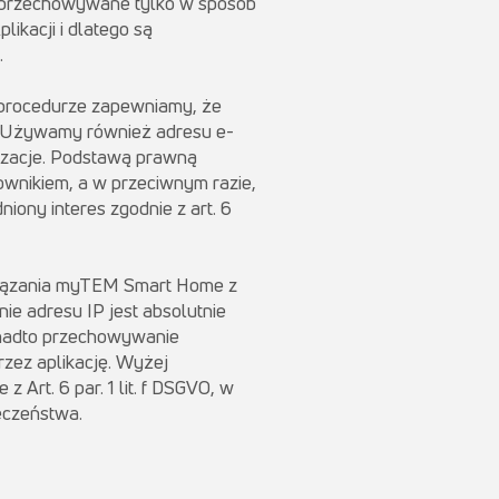
ą przechowywane tylko w sposób
ikacji i dlatego są
.
 procedurze zapewniamy, że
. Używamy również adresu e-
izacje. Podstawą prawną
kownikiem, a w przeciwnym razie,
ony interes zgodnie z art. 6
związania myTEM Smart Home z
e adresu IP jest absolutnie
Ponadto przechowywanie
rzez aplikację. Wyżej
Art. 6 par. 1 lit. f DSGVO, w
eczeństwa.