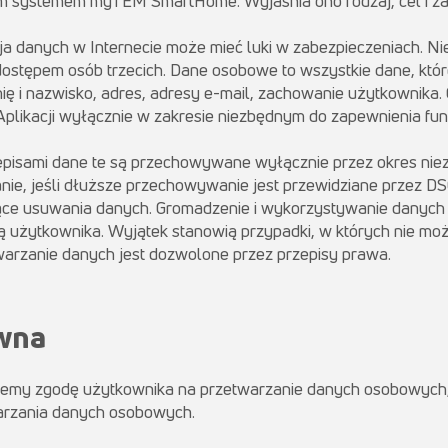
zym systemem myTEM SmartHome. Wyjaśnia ono rodzaj, cel i 
 danych w Internecie może mieć luki w zabezpieczeniach. Nie
dostępem osób trzecich. Dane osobowe to wszystkie dane, któ
imię i nazwisko, adres, adresy e-mail, zachowanie użytkownik
ikacji wyłącznie w zakresie niezbędnym do zapewnienia funkc
pisami dane te są przechowywane wyłącznie przez okres niez
nie, jeśli dłuższe przechowywanie jest przewidziane przez D
zące usuwania danych. Gromadzenie i wykorzystywanie dany
 użytkownika. Wyjątek stanowią przypadki, w których nie mo
warzanie danych jest dozwolone przez przepisy prawa.
awna
jemy zgodę użytkownika na przetwarzanie danych osobowych, Ar
arzania danych osobowych.