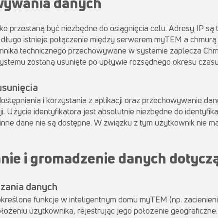
owywania danych
lko przestaną być niezbędne do osiągnięcia celu. Adresy IP 
długo istnieje połączenie między serwerem myTEM a chmurą (t
dziennika technicznego przechowywane w systemie zaplecza Ch
ystemu zostaną usunięte po upływie rozsądnego okresu czasu
usunięcia
stępniania i korzystania z aplikacji oraz przechowywanie da
ji. Użycie identyfikatora jest absolutnie niezbędne do identyfi
inne dane nie są dostępne. W związku z tym użytkownik nie 
nie i gromadzenie danych dotyczą
arzania danych
kreślone funkcje w inteligentnym domu myTEM (np. zacienieni
łożeniu użytkownika, rejestrując jego położenie geograficzn