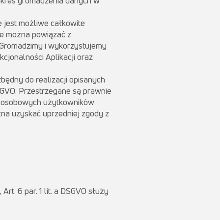
zakres gromadzenia danych w
 jest możliwe całkowite
re można powiązać z
a. Gromadzimy i wykorzystujemy
jonalności Aplikacji oraz
będny do realizacji opisanych
SGVO. Przestrzegane są prawnie
ch osobowych użytkowników
żna uzyskać uprzedniej zgody z
t. 6 par. 1 lit. a DSGVO służy