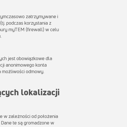
są tymczasowo zatrzymywane i
j. podczas korzystania z
mury myTEM (firewall) w celu
.
nych jest obowiązkowe dla
kacji anonimowego konta
ma możliwości odmowy.
cych lokalizacji
e w zależności od położenia
e. Dane te są gromadzone w