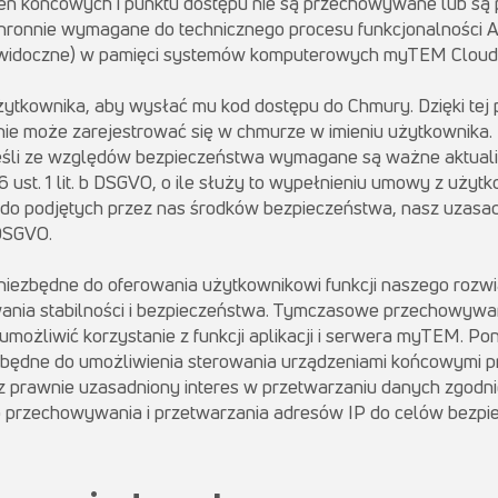
eń końcowych i punktu dostępu nie są przechowywane lub s
hronnie wymagane do technicznego procesu funkcjonalności Apl
widoczne) w pamięci systemów komputerowych myTEM Cloud
żytkownika, aby wysłać mu kod dostępu do Chmury. Dzięki tej
ie może zarejestrować się w chmurze w imieniu użytkownika
, jeśli ze względów bezpieczeństwa wymagane są ważne aktual
 6 ust. 1 lit. b DSGVO, o ile służy to wypełnieniu umowy z użyt
 do podjętych przez nas środków bezpieczeństwa, nasz uzasadni
f DSGVO.
 niezbędne do oferowania użytkownikowi funkcji naszego ro
ania stabilności i bezpieczeństwa. Tymczasowe przechowywani
umożliwić korzystanie z funkcji aplikacji i serwera myTEM. 
iezbędne do umożliwienia sterowania urządzeniami końcowymi p
prawnie uzasadniony interes w przetwarzaniu danych zgodnie z 
o przechowywania i przetwarzania adresów IP do celów bezpi