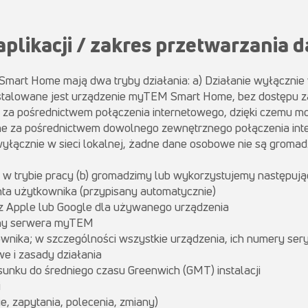
 aplikacji / zakres przetwarzania 
mart Home mają dwa tryby działania: a) Działanie wyłącznie w 
stalowane jest urządzenie myTEM Smart Home, bez dostępu z
ie za pośrednictwem połączenia internetowego, dzięki czemu 
 za pośrednictwem dowolnego zewnętrznego połączenia int
wyłącznie w sieci lokalnej, żadne dane osobowe nie są grom
ji w trybie pracy (b) gromadzimy lub wykorzystujemy następują
ta użytkownika (przypisany automatycznie)
ez Apple lub Google dla używanego urządzenia
yjny serwera myTEM
ownika; w szczególności wszystkie urządzenia, ich numery seryjn
e i zasady działania
sunku do średniego czasu Greenwich (GMT) instalacji
i
e, zapytania, polecenia, zmiany)