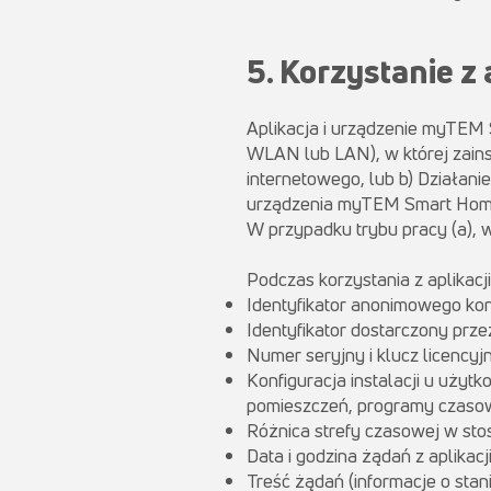
5. Korzystanie z
Aplikacja i urządzenie myTEM S
WLAN lub LAN), w której zain
internetowego, lub b) Działan
urządzenia myTEM Smart Home
W przypadku trybu pracy (a), 
Podczas korzystania z aplikac
Identyfikator anonimowego kon
Identyfikator dostarczony prz
Numer seryjny i klucz licenc
Konfiguracja instalacji u użytk
pomieszczeń, programy czasow
Różnica strefy czasowej w sto
Data i godzina żądań z aplikacj
Treść żądań (informacje o stani