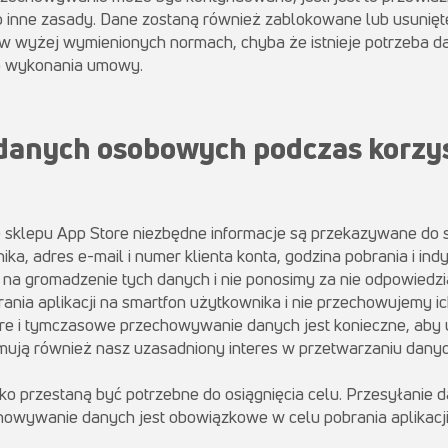
ub inne zasady. Dane zostaną również zablokowane lub usunięt
 wyżej wymienionych normach, chyba że istnieje potrzeba 
b wykonania umowy.
danych osobowych podczas korzyst
ze sklepu App Store niezbędne informacje są przekazywane do 
a, adres e-mail i numer klienta konta, godzina pobrania i in
a gromadzenie tych danych i nie ponosimy za nie odpowiedzi
nia aplikacji na smartfon użytkownika i nie przechowujemy ic
re i tymczasowe przechowywanie danych jest konieczne, aby
jmują również nasz uzasadniony interes w przetwarzaniu danych zg
lko przestaną być potrzebne do osiągnięcia celu. Przesyłanie
howywanie danych jest obowiązkowe w celu pobrania aplikacji