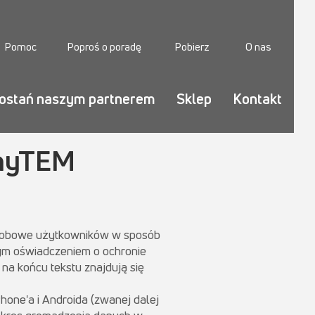
Pomoc
Poproś o poradę
Pobierz
O nas
ostań naszym partnerem
Sklep
Kontakt
 myTEM
osobowe użytkowników w sposób
zym oświadczeniem o ochronie
na końcu tekstu znajdują się
hone'a i Androida (zwanej dalej