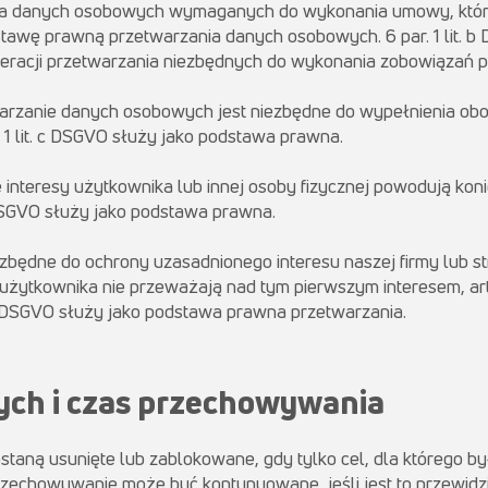
a danych osobowych wymaganych do wykonania umowy, której s
odstawę prawną przetwarzania danych osobowych. 6 par. 1 lit. 
peracji przetwarzania niezbędnych do wykonania zobowiązań
twarzanie danych osobowych jest niezbędne do wypełnienia o
. 1 lit. c DSGVO służy jako podstawa prawna.
interesy użytkownika lub innej osoby fizycznej powodują ko
d DSGVO służy jako podstawa prawna.
ezbędne do ochrony uzasadnionego interesu naszej firmy lub stron
żytkownika nie przeważają nad tym pierwszym interesem, art. 
. f DSGVO służy jako podstawa prawna przetwarzania.
ych i czas przechowywania
aną usunięte lub zablokowane, gdy tylko cel, dla którego b
zechowywanie może być kontynuowane, jeśli jest to przewidzi