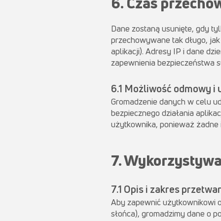
6. Czas przech
Dane zostaną usunięte, gdy ty
przechowywane tak długo, jak 
aplikacji). Adresy IP i dane 
zapewnienia bezpieczeństwa s
6.1 Możliwość odmowy i 
Gromadzenie danych w celu udo
bezpiecznego działania aplikac
użytkownika, ponieważ żadne 
7. Wykorzystywa
7.1 Opis i zakres przetw
Aby zap
ewnić użytkownikowi o
słońca), gromadzimy dane o po