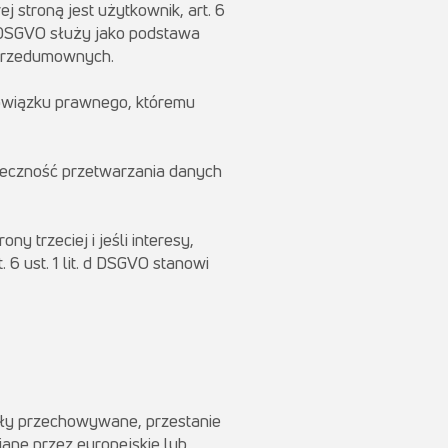
troną jest użytkownik, art. 6
b DSGVO służy jako podstawa
 przedumownych.
bowiązku prawnego, któremu
nieczność przetwarzania danych
y trzeciej i jeśli interesy,
6 ust. 1 lit. d DSGVO stanowi
yły przechowywane, przestanie
ane przez europejskie lub