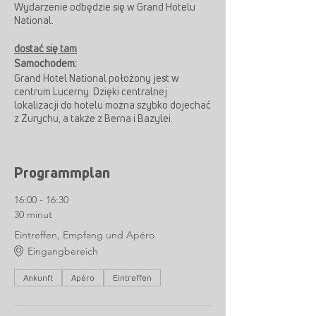
Wydarzenie odbędzie się w Grand Hotelu
National.
dostać się tam
Samochodem:
Grand Hotel National położony jest w
centrum Lucerny. Dzięki centralnej
lokalizacji do hotelu można szybko dojechać
z Zurychu, a także z Berna i Bazylei.
Pociągiem i autobusem:
10 minut pieszo od dworca kolejowego w
Programmplan
Lucernie
Autobusem B8 do Lucerny, Luzernerhof,
16:00 - 16:30
następnie 3 minuty pieszo
30 minut
Eintreffen, Empfang und Apéro
Eingangbereich
Ankunft
Apéro
Eintreffen