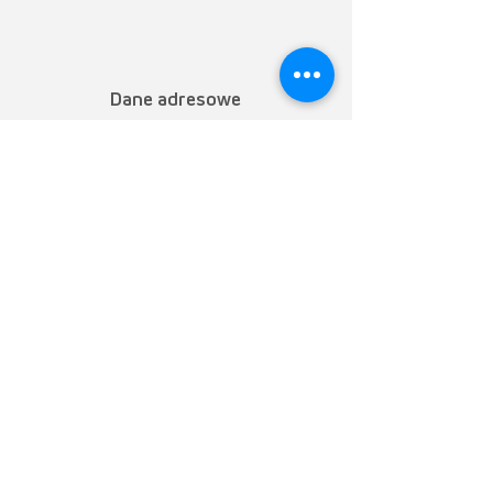
Dane adresowe
TEM AG
Triststrasse 8
CH-7008 Chur
M
+48 534 174 158
T
+41 81 254 25 25
F +41 81 254 25 39
info@mytem-smarthome.com
Zapisz się do newslettera
Zarejestruj