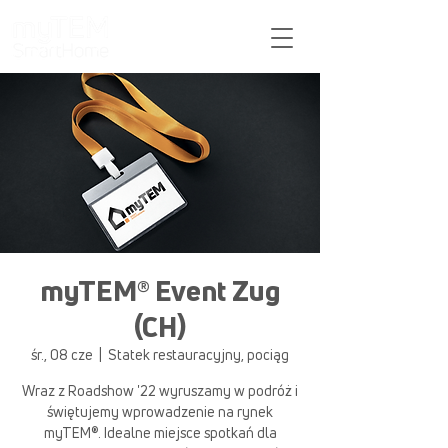
Pomoc
myTEM® Event Zug
(CH)
śr., 08 cze
  |  
Statek restauracyjny, pociąg
Wraz z Roadshow '22 wyruszamy w podróż i
świętujemy wprowadzenie na rynek
myTEM®. Idealne miejsce spotkań dla