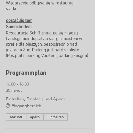
Wydarzenie odbywa się w restauracji
statku.
dostać się tam
Samochodem:
Restauracja Schiff znajduje się między
Landsgemeindeplatz a starym miastem w
strefie dla pieszych, bezpośrednio nad
jeziorem Zug. Parking jest bardzo blisko
(Postplatz, parking Vorstadt, parking kasyna).
Stamtąd można szybko i łatwo dotrzeć do
restauracji na piechotę.
Programmplan
Pociągiem:
16:00 - 16:30
12 minut spacerem od dworca kolejowego
Zug
30 minut
Autobus B11 do Zug, Kolinplatz, stamtąd 3
Eintreffen, Empfang und Apéro
minuty spacerem
Eingangbereich
Ankunft
Apéro
Eintreffen