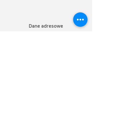
Dane adresowe
TEM AG
Triststrasse 8
CH-7008 Chur
M
+48 534 174 158
T
+41 81 254 25 25
F +41 81 254 25 39
info@mytem-smarthome.com
Zapisz się do newslettera
Zarejestruj