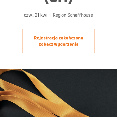
czw., 21 kwi
  |  
Region Schaffhouse
Rejestracja zakończona
zobacz wydarzenia