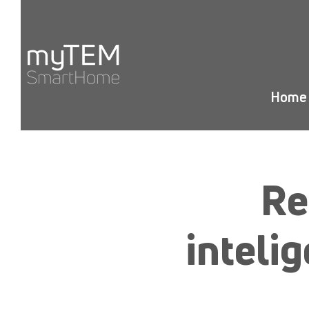
Home
Re
intel