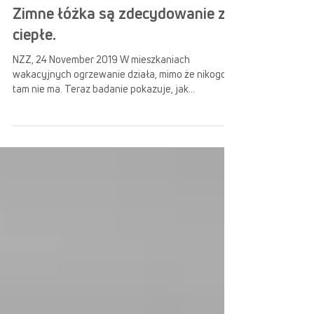
19 wrz 2022
3 minut(y) czytania
Zimne łóżka są zdecydowanie za
ciepłe.
NZZ, 24 November 2019 W mieszkaniach
wakacyjnych ogrzewanie działa, mimo że nikogo
tam nie ma. Teraz badanie pokazuje, jak
właściciele...