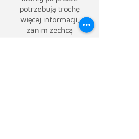
potrzebują trochę
więcej informacji,
zanim zechcą
porozmawiać
konkretnie o swoim
projekcie. Niezależnie
od przypadku
oferujemy liczne
wydarzenia, na których
możemy
zidentyfikować
możliwości i
odpowiedzieć na