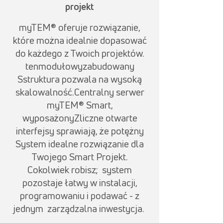
projekt
myTEM® oferuje rozwiązanie,
które można idealnie dopasować
do każdego z Twoich projektów.
ten
modułowy
zabudowany
S
struktura pozwala na wysoką
skalowalność.
Centralny serwer
myTEM® Smart,
wyposażony
Z
liczne otwarte
interfejsy sprawiają, że potężny
System
idealne rozwiązanie dla
Twojego Smar
t Projekt
.
Cokolwiek robisz;
system
pozostaje łatwy w instalacji,
programowaniu i
podawać - z
jednym
zarządzalna inwestycja
.